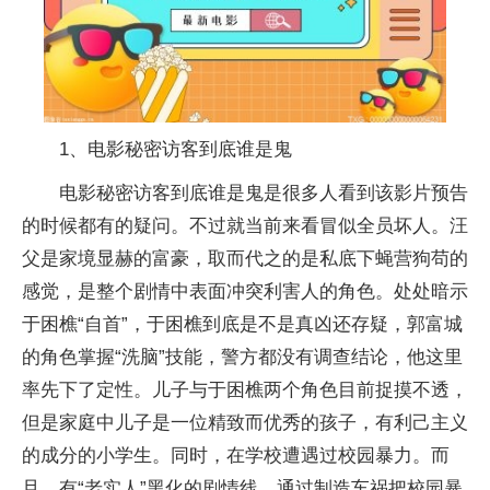
1、电影秘密访客到底谁是鬼
电影秘密访客到底谁是鬼是很多人看到该影片预告
的时候都有的疑问。不过就当前来看冒似全员坏人。汪
父是家境显赫的富豪，取而代之的是私底下蝇营狗苟的
感觉，是整个剧情中表面冲突利害人的角色。处处暗示
于困樵“自首”，于困樵到底是不是真凶还存疑，郭富城
的角色掌握“洗脑”技能，警方都没有调查结论，他这里
率先下了定性。儿子与于困樵两个角色目前捉摸不透，
但是家庭中儿子是一位精致而优秀的孩子，有利己主义
的成分的小学生。同时，在学校遭遇过校园暴力。而
且，有“老实人”黑化的剧情线，通过制造车祸把校园暴