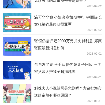
见欧可欣的双重身份分别是谁？
2023-02-02
温哥华华裔小姐决赛如期举行 钟丽缇长
女张敏钧最终获得亚军
2023-02-02
张恒仍需归还2000万元并支付利息 郑爽
张恒最新消息如何
2023-02-01
亲自发了两张手写信代替儿子回应 王力
宏父亲太护犊子越描越黑
2023-02-01
斛珠夫人小说结局是悲剧吗？方诸把海市
送给帝旭有哪些原因？
2023-01-31