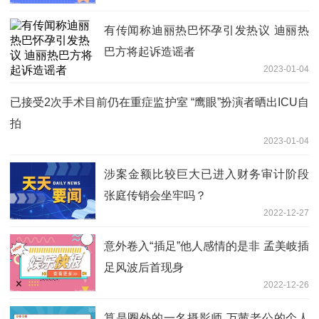
有传闻称迪丽热巴怀孕引发热议 迪丽热
巴方将起诉造谣者
2023-01-04
已接受2次手术目前仍在重症监护室 “鹰眼”扮演者晒出ICU自
拍
2023-01-04
涉案金额比较巨大已进入财务审计阶段
张庭传销会坐牢吗？
2022-12-27
意外卷入“插足”他人感情的是非 孟美岐插
足风波后首现身
2022-12-26
算是圈外的一名摄影师 万茜老公的个人