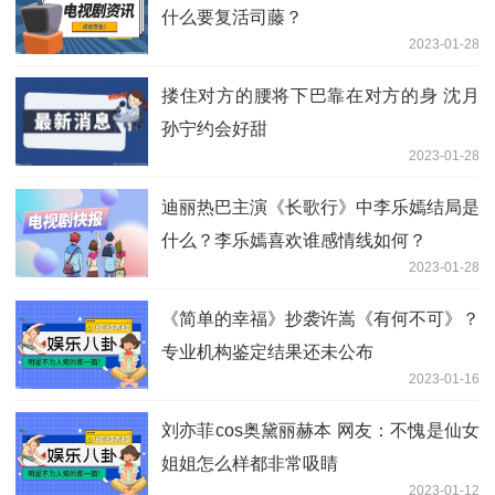
什么要复活司藤？
2023-01-28
搂住对方的腰将下巴靠在对方的身 沈月
孙宁约会好甜
2023-01-28
迪丽热巴主演《长歌行》中李乐嫣结局是
什么？李乐嫣喜欢谁感情线如何？
2023-01-28
《简单的幸福》抄袭许嵩《有何不可》？
专业机构鉴定结果还未公布
2023-01-16
刘亦菲cos奥黛丽赫本 网友：不愧是仙女
姐姐怎么样都非常吸睛
2023-01-12