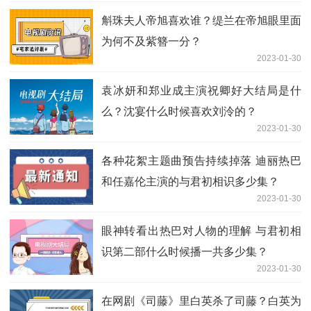
斛珠夫人帝旭喜欢谁？缇兰在帝旭眼里面
为何不及紫簪一分？
2023-01-30
袁冰妍和郑业成主演祝卿好大结局是什
么？沈宴什么时候喜欢刘泠的？
2023-01-30
各种花絮主题曲预告持续掉落 迪丽热巴
和任嘉伦主演的与君初相识多少集？
2023-01-30
眼神转看出热巴对人物的理解 与君初相
识第二部什么时候播一共多少集？
2023-01-30
在网剧《司藤》里白英杀了司藤？白英为