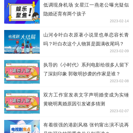
低调现身机场 女星江一燕老公曝光疑似
隐婚还育有两个孩子
2023-02-14
山河令叶白衣原著小说里也单恋容长青
吗？叶白衣这个人物算是圆满收尾吗？
2023-02-09
执导的《小时代》系列电影给很多人留下
了深刻印象 郭敬明抄袭的作家是谁？
2023-02-08
双方工作室发表文字声明婚变成为实锤
黄晓明离婚原因引发诸多猜测
2023-02-07
有着很强的港剧风格 张钧甯出演不说再