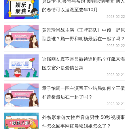
莫妮卡·贝鲁奇与蒂姆·波顿恋情曝光 两人
的恋情可以追溯至去年10月
2023-02-22
黄景瑜肖战主演《王牌部队》中顾一野原
型是谁？顾一野和胡杨最后在一起了吗？
2023-02-22
这届网友真不是显微镜追剧吗？狂飙京海
医院窗外是爱情公寓
2023-02-21
章子怡周一围主演帝王业结局如何？王儇
和萧綦最后在一起了吗？
2023-02-21
外貌形象偏女性声音偏男性 50秒视频事
件怎么回事网红晨曦姐姐怎么了？