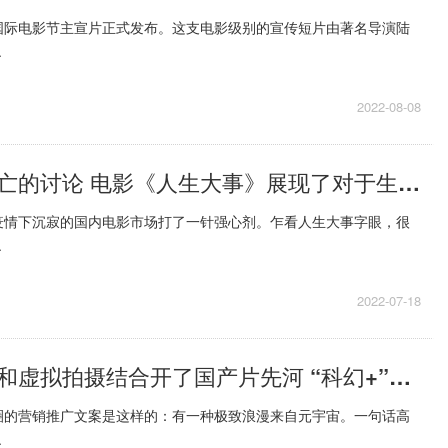
国际电影节主宣片正式发布。这支电影级别的宣传短片由著名导演陆
.
2022-08-08
不避讳对于死亡的讨论 电影《人生大事》展现了对于生命的尊重
疫情下沉寂的国内电影市场打了一针强心剂。乍看人生大事字眼，很
.
2022-07-18
现场动作捕捉和虚拟拍摄结合开了国产片先河 “科幻+”还是“+科幻”这是个问题
圈的营销推广文案是这样的：有一种极致浪漫来自元宇宙。一句话高
.