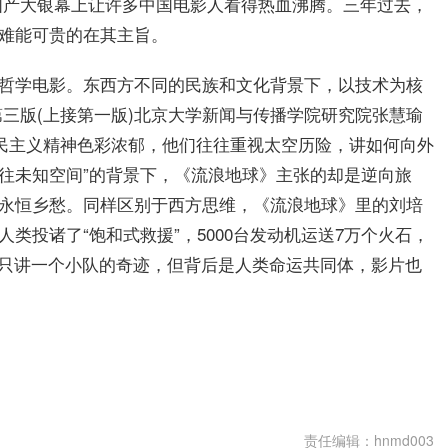
国产大银幕上让许多中国电影人看得热血沸腾。三年过去，
正难能可贵的在其主旨。
的哲学电影。东西方不同的民族和文化背景下，以技术为核
三版(上接第一版)北京大学新闻与传播学院研究院张慧瑜
民主义精神色彩浓郁，他们往往重视太空历险，讲如何向外
去往未知空间”的背景下，《流浪地球》主张的却是逆向旅
的永恒乡愁。同样区别于西方思维，《流浪地球》里的刘培
类投诸了“饱和式救援”，5000台发动机运送7万个火石，
里虽只讲一个小队的奇迹，但背后是人类命运共同体，影片也
科幻电影的思考
在视效层面已有可比肩世界一流的水准
中国科幻电影的
责任编辑：hnmd003