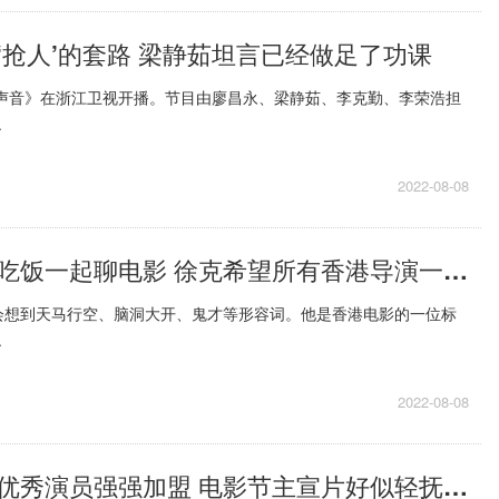
‘抢人’的套路 梁静茹坦言已经做足了功课
好声音》在浙江卫视开播。节目由廖昌永、梁静茹、李克勤、李荣浩担
.
2022-08-08
常常约在一起吃饭一起聊电影 徐克希望所有香港导演一起拍部片
会想到天马行空、脑洞大开、鬼才等形容词。他是香港电影的一位标
.
2022-08-08
李雪健等四位优秀演员强强加盟 电影节主宣片好似轻抚着已呼吸百年的树桩年轮