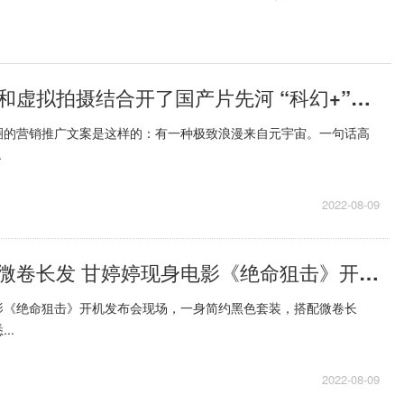
现场动作捕捉和虚拟拍摄结合开了国产片先河 “科幻+”还是“+科幻”这是个问题
圈的营销推广文案是这样的：有一种极致浪漫来自元宇宙。一句话高
.
2022-08-09
黑色套装搭配微卷长发 甘婷婷现身电影《绝命狙击》开机发布会现场
影《绝命狙击》开机发布会现场，一身简约黑色套装，搭配微卷长
..
2022-08-09