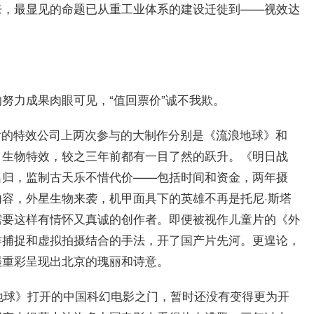
来，最显见的命题已从重工业体系的建设迁徙到——视效达
努力成果肉眼可见，“值回票价”诚不我欺。
后的特效公司上两次参与的大制作分别是《流浪地球》和
、生物特效，较之三年前都有一目了然的跃升。《明日战
名归，监制古天乐不惜代价——包括时间和资金，两年摄
容，外星生物来袭，机甲面具下的英雄不再是托尼·斯塔
需要这样有情怀又真诚的创作者。即便被视作儿童片的《外
作捕捉和虚拟拍摄结合的手法，开了国产片先河。更遑论，
墨重彩呈现出北京的瑰丽和诗意。
浪地球》打开的中国科幻电影之门，暂时还没有变得更为开