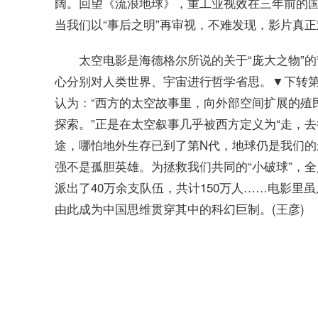
阔。回望《流浪地球》，重工业视效在三年前的
当我们以“事后之明”再审视，不难发现，影片真
太空电影是海德格尔所说的关于“庞大之物”
心分别对人类世界、宇宙进行哲学省思。▼下转第
认为：“西方的太空故事里，向外部空间扩展的殖
探索。”正是在太空叙事几乎被西方定义为“走，
途，哪怕地外生存已到了第N代，地球仍是我们
强不是孤胆英雄。为拯救我们共同的“小破球”，全人
派出了40万余支队伍，共计150万人……电影
由此成为中国思维贯穿其中的科幻巨制。(王彦)
标签：
现场动作捕捉和虚拟拍摄结合开了国产片先河
下一步该往哪儿走