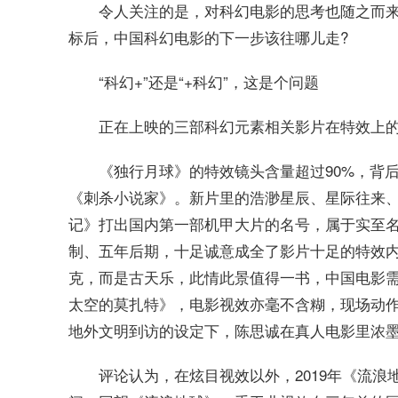
令人关注的是，对科幻电影的思考也随之而
标后，中国科幻电影的下一步该往哪儿走?
“科幻+”还是“+科幻”，这是个问题
正在上映的三部科幻元素相关影片在特效上的
《独行月球》的特效镜头含量超过90%，背
《刺杀小说家》。新片里的浩渺星辰、星际往来
记》打出国内第一部机甲大片的名号，属于实至
制、五年后期，十足诚意成全了影片十足的特效内
克，而是古天乐，此情此景值得一书，中国电影
太空的莫扎特》，电影视效亦毫不含糊，现场动
地外文明到访的设定下，陈思诚在真人电影里浓
评论认为，在炫目视效以外，2019年《流